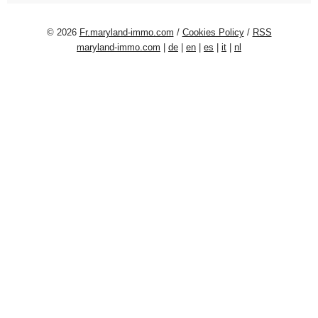
© 2026
Fr.maryland-immo.com
/
Cookies Policy
/
RSS
maryland-immo.com
|
de
|
en
|
es
|
it
|
nl